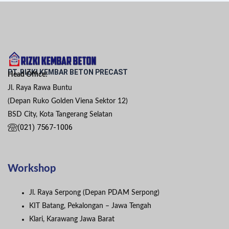
PT. RIZKI KEMBAR BETON PRECAST
Head Office:
Jl. Raya Rawa Buntu
(Depan Ruko Golden Viena Sektor 12)
BSD City, Kota Tangerang Selatan
(021) 7567-1006
Workshop
Jl. Raya Serpong (Depan PDAM Serpong)
KIT Batang, Pekalongan – Jawa Tengah
Klari, Karawang Jawa Barat