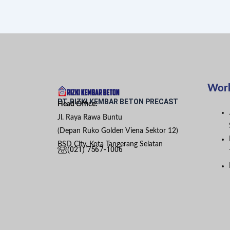
Wor
PT. RIZKI KEMBAR BETON PRECAST
Head Office:
Jl. Raya Rawa Buntu
(Depan Ruko Golden Viena Sektor 12)
BSD City, Kota Tangerang Selatan
(021) 7567-1006