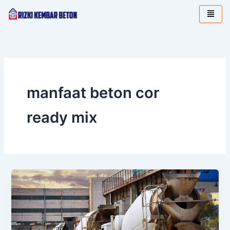
Lewati
ke
konten
manfaat beton cor
ready mix