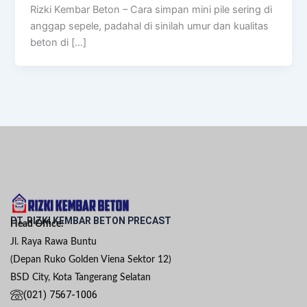
Rizki Kembar Beton – Cara simpan mini pile sering di
anggap sepele, padahal di sinilah umur dan kualitas
beton di […]
PT. RIZKI KEMBAR BETON PRECAST
Head Office:
Jl. Raya Rawa Buntu
(Depan Ruko Golden Viena Sektor 12)
BSD City, Kota Tangerang Selatan
(021) 7567-1006