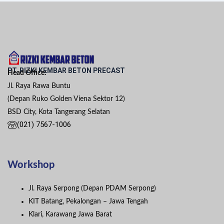
PT. RIZKI KEMBAR BETON PRECAST
Head Office:
Jl. Raya Rawa Buntu
(Depan Ruko Golden Viena Sektor 12)
BSD City, Kota Tangerang Selatan
(021) 7567-1006
Workshop
Jl. Raya Serpong (Depan PDAM Serpong)
KIT Batang, Pekalongan – Jawa Tengah
Klari, Karawang Jawa Barat