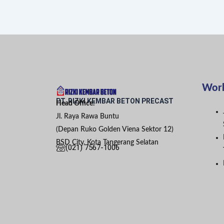
Wor
PT. RIZKI KEMBAR BETON PRECAST
Head Office:
Jl. Raya Rawa Buntu
(Depan Ruko Golden Viena Sektor 12)
BSD City, Kota Tangerang Selatan
(021) 7567-1006