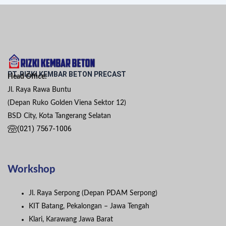
PT. RIZKI KEMBAR BETON PRECAST
Head Office:
Jl. Raya Rawa Buntu
(Depan Ruko Golden Viena Sektor 12)
BSD City, Kota Tangerang Selatan
(021) 7567-1006
Workshop
Jl. Raya Serpong (Depan PDAM Serpong)
KIT Batang, Pekalongan – Jawa Tengah
Klari, Karawang Jawa Barat