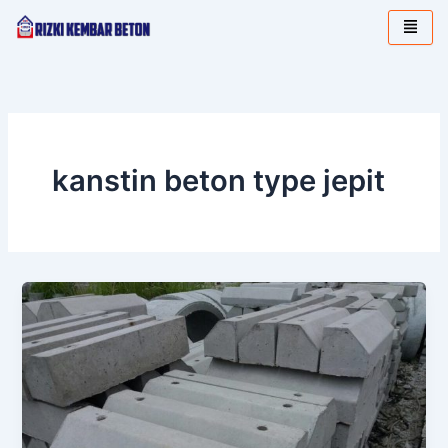
Lewati
ke
konten
kanstin beton type jepit