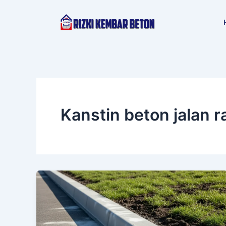
Lewati
ke
konten
Kanstin beton jalan r