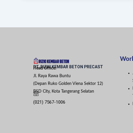
Wor
PT. RIZKI KEMBAR BETON PRECAST
Head Office:
Jl. Raya Rawa Buntu
(Depan Ruko Golden Viena Sektor 12)
BSD City, Kota Tangerang Selatan
(021) 7567-1006