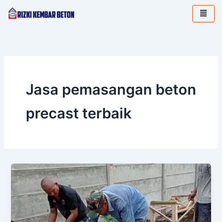
Lewati
ke
konten
Jasa pemasangan beton
precast terbaik