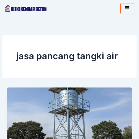
Lewati
ke
konten
jasa pancang tangki air