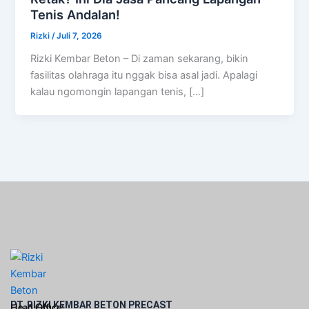
Tenis Andalan!
Rizki
/
Juli 7, 2026
Rizki Kembar Beton – Di zaman sekarang, bikin
fasilitas olahraga itu nggak bisa asal jadi. Apalagi
kalau ngomongin lapangan tenis, […]
PT. RIZKI KEMBAR BETON PRECAST
Head Office: