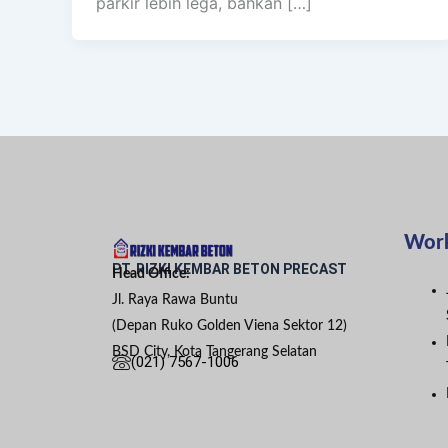
parkir lebih lega, bahkan […]
Wor
PT. RIZKI KEMBAR BETON PRECAST
Head Office:
Jl. Raya Rawa Buntu
(Depan Ruko Golden Viena Sektor 12)
BSD City, Kota Tangerang Selatan
(021) 7567-1006