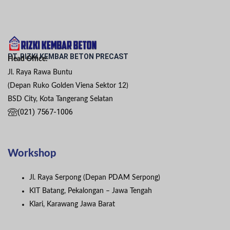
PT. RIZKI KEMBAR BETON PRECAST
Head Office:
Jl. Raya Rawa Buntu
(Depan Ruko Golden Viena Sektor 12)
BSD City, Kota Tangerang Selatan
(021) 7567-1006
Workshop
Jl. Raya Serpong (Depan PDAM Serpong)
KIT Batang, Pekalongan – Jawa Tengah
Klari, Karawang Jawa Barat