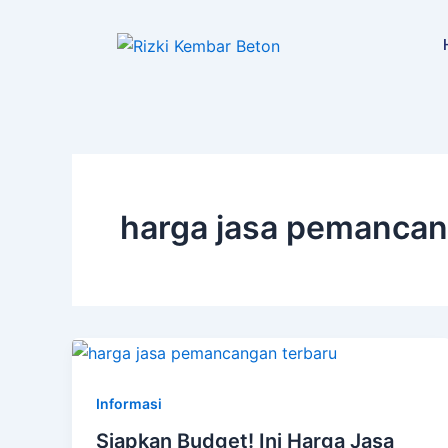
Lewati
ke
konten
harga jasa pemancan
Informasi
Siapkan Budget! Ini Harga Jasa