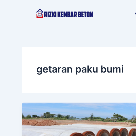
Lewati
ke
konten
getaran paku bumi