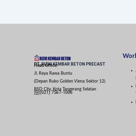
Wor
PT. RIZKI KEMBAR BETON PRECAST
Head Office:
Jl. Raya Rawa Buntu
(Depan Ruko Golden Viena Sektor 12)
BSD City, Kota Tangerang Selatan
(021) 7567-1006