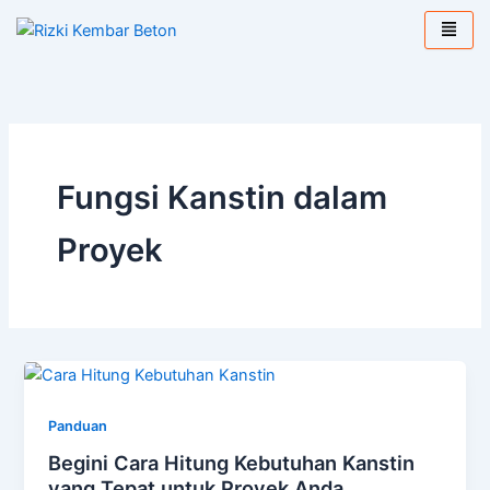
Lewati
ke
konten
Fungsi Kanstin dalam
Proyek
Panduan
Begini Cara Hitung Kebutuhan Kanstin
yang Tepat untuk Proyek Anda