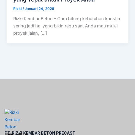
Rizki
/
Januari 24, 2026
Rizki Kembar Beton – Cara hitung kebutuhan kanstin
sering jadi hal yang bikin ragu saat Anda mau mulai
proyek jalan, […]
PT. RIZKI KEMBAR BETON PRECAST
Head Office: