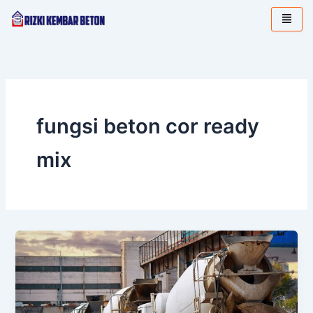
Lewati
ke
konten
fungsi beton cor ready
mix