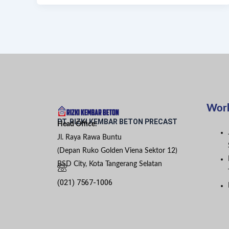
Wor
PT. RIZKI KEMBAR BETON PRECAST
Head Office:
Jl. Raya Rawa Buntu
(Depan Ruko Golden Viena Sektor 12)
BSD City, Kota Tangerang Selatan
(021) 7567-1006