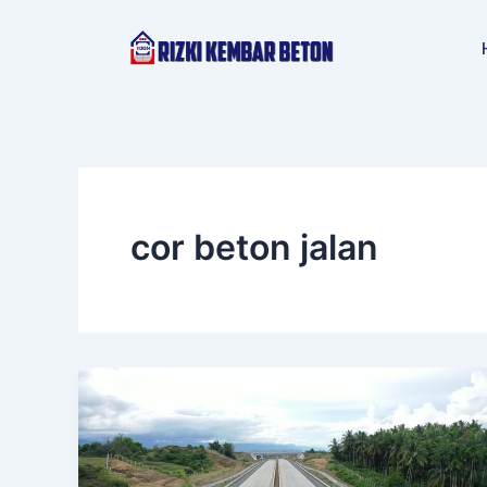
Lewati
ke
konten
cor beton jalan