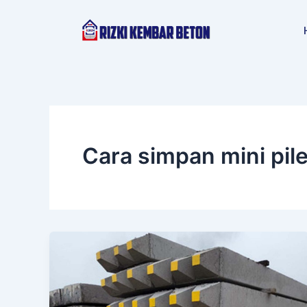
Lewati
ke
konten
Cara simpan mini pil