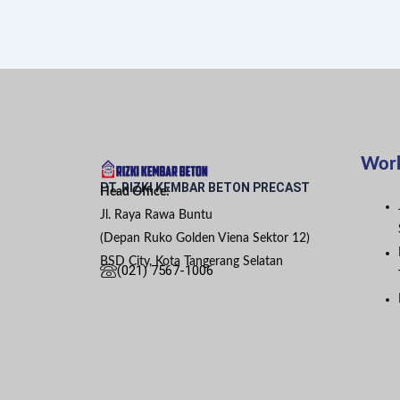
Wor
PT. RIZKI KEMBAR BETON PRECAST
Head Office:
Jl. Raya Rawa Buntu
(Depan Ruko Golden Viena Sektor 12)
BSD City, Kota Tangerang Selatan
(021) 7567-1006