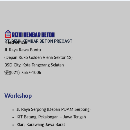
PT. RIZKI KEMBAR BETON PRECAST
Head Office:
Jl. Raya Rawa Buntu
(Depan Ruko Golden Viena Sektor 12)
BSD City, Kota Tangerang Selatan
(021) 7567-1006
Workshop
Jl. Raya Serpong (Depan PDAM Serpong)
KIT Batang, Pekalongan – Jawa Tengah
Klari, Karawang Jawa Barat