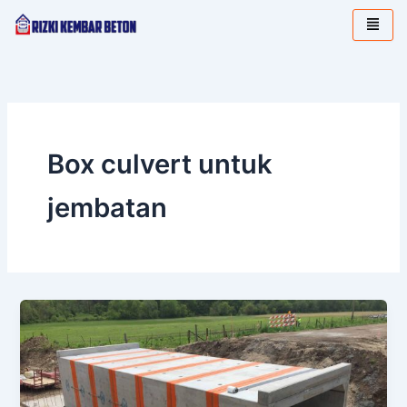
Lewati
ke
konten
Box culvert untuk
jembatan