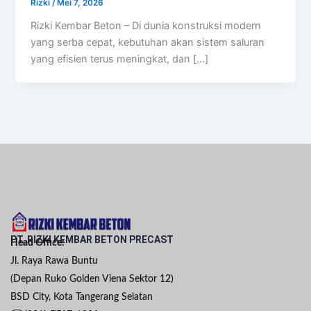
Rizki
/
Mei 7, 2026
Rizki Kembar Beton – Di dunia konstruksi modern
yang serba cepat, kebutuhan akan sistem saluran
yang efisien terus meningkat, dan […]
PT. RIZKI KEMBAR BETON PRECAST
Head Office:
Jl. Raya Rawa Buntu
(Depan Ruko Golden Viena Sektor 12)
BSD City, Kota Tangerang Selatan