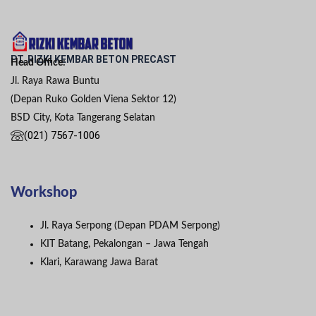
PT. RIZKI KEMBAR BETON PRECAST
Head Office:
Jl. Raya Rawa Buntu
(Depan Ruko Golden Viena Sektor 12)
BSD City, Kota Tangerang Selatan
(021) 7567-1006
Workshop
Jl. Raya Serpong (Depan PDAM Serpong)
KIT Batang, Pekalongan – Jawa Tengah
Klari, Karawang Jawa Barat