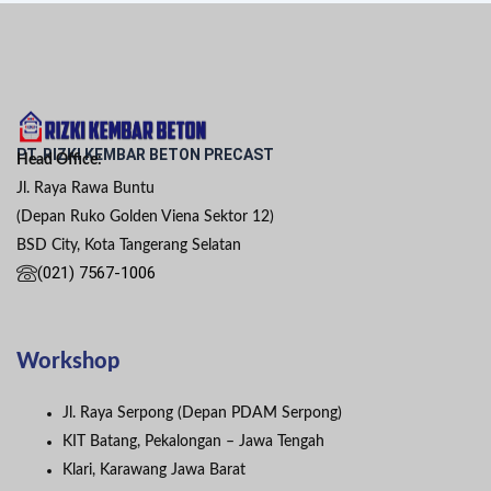
PT. RIZKI KEMBAR BETON PRECAST
Head Office:
Jl. Raya Rawa Buntu
(Depan Ruko Golden Viena Sektor 12)
BSD City, Kota Tangerang Selatan
(021) 7567-1006
Workshop
Jl. Raya Serpong (Depan PDAM Serpong)
KIT Batang, Pekalongan – Jawa Tengah
Klari, Karawang Jawa Barat