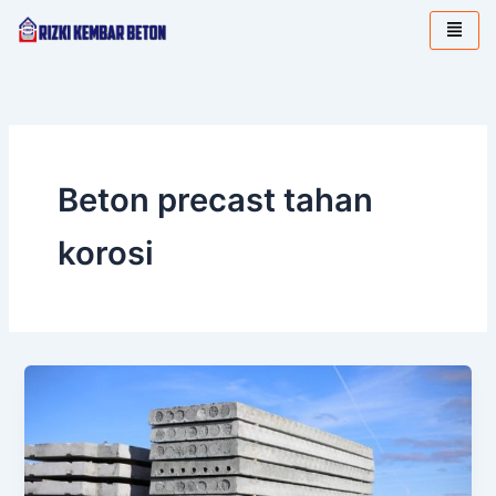
Lewati
ke
konten
Beton precast tahan
korosi